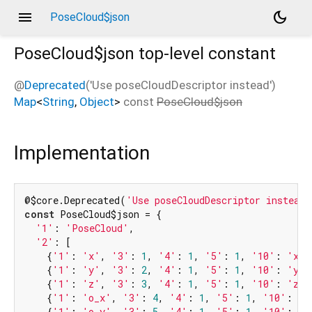
menu
dark_mode
PoseCloud$json
PoseCloud$json
top-level constant
@
Deprecated
('Use poseCloudDescriptor instead')
Map
<
String
,
Object
>
const
PoseCloud$json
Implementation
@$core.Deprecated(
'Use poseCloudDescriptor instead'
const
 PoseCloud$json = {

'1'
: 
'PoseCloud'
,

'2'
: [

    {
'1'
: 
'x'
, 
'3'
: 
1
, 
'4'
: 
1
, 
'5'
: 
1
, 
'10'
: 
'x'
}
    {
'1'
: 
'y'
, 
'3'
: 
2
, 
'4'
: 
1
, 
'5'
: 
1
, 
'10'
: 
'y'
}
    {
'1'
: 
'z'
, 
'3'
: 
3
, 
'4'
: 
1
, 
'5'
: 
1
, 
'10'
: 
'z'
}
    {
'1'
: 
'o_x'
, 
'3'
: 
4
, 
'4'
: 
1
, 
'5'
: 
1
, 
'10'
: 
'o
    {
'1'
: 
'o_y'
, 
'3'
: 
5
, 
'4'
: 
1
, 
'5'
: 
1
, 
'10'
: 
'o