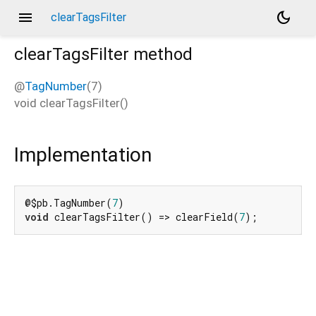
menu
dark_mode
clearTagsFilter
clearTagsFilter
method
@
TagNumber
(7)
void
clearTagsFilter
(
)
Implementation
@$pb.TagNumber(
7
void
 clearTagsFilter() => clearField(
7
);